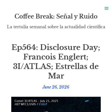
S
≡
S
Coffee Break: Señal y Ruido
La tertulia semanal sobre la actualidad científica
Ep564: Disclosure Day;
Francois Englert;
3I/ATLAS; Estrellas de
Mar
June 26, 2026