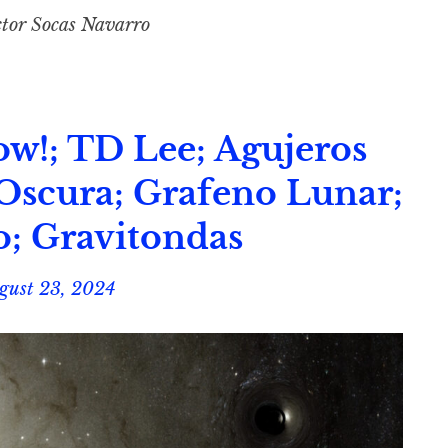
tor Socas Navarro
w!; TD Lee; Agujeros
Oscura; Grafeno Lunar;
o; Gravitondas
gust 23, 2024