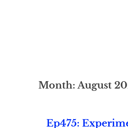
Month:
August 2
Ep475: Experim