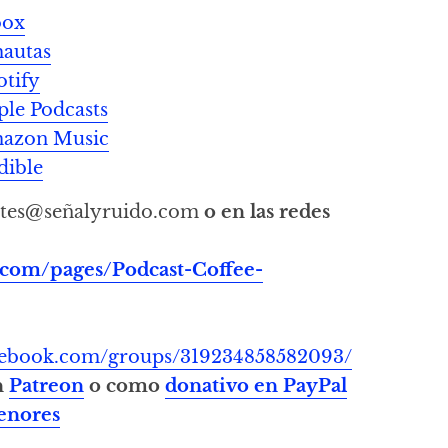
oox
mautas
otify
ple Podcasts
Amazon Music
dible
tes@señalyruido.com
o en las redes
.com/pages/Podcast-Coffee-
acebook.com/groups/319234858582093/
n
Patreon
o como
donativo en PayPal
enores