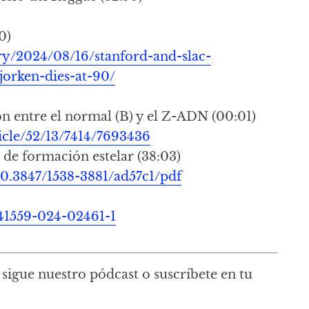
0)
ry/2024/08/16/stanford-and-slac-
bjorken-dies-at-90/
n entre el normal (B) y el Z-ADN (00:01)
icle/52/13/7414/7693436
de formación estelar (38:03)
/10.3847/1538-3881/ad57c1/pdf
s41559-024-02461-1
sigue nuestro pódcast o suscríbete en tu