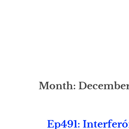
Month:
December
Ep491: Interferó