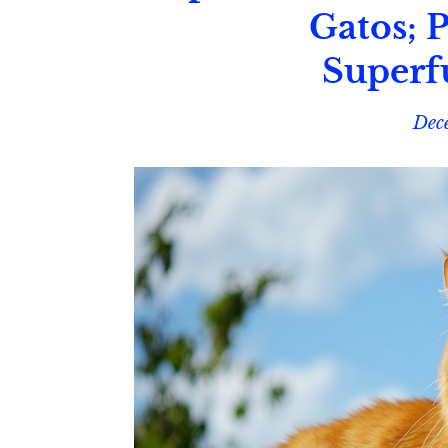
Gatos; 
Superf
Dec