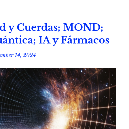
nd y Cuerdas; MOND;
ntica; IA y Fármacos
ember 14, 2024