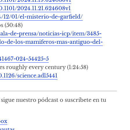
0.1101/2024.11.21.624608v1
/12/01/el-misterio-de-garfield/
s (50:48)
sala-de-prensa/noticias-icp/item/3485-
ado-de-los-mamiferos-mas-antiguo-del-
s41467-024-54425-5
es roughly every century (1:24:58)
0.1126/science.adl5441
sigue nuestro pódcast o suscríbete en tu
oox
mautas