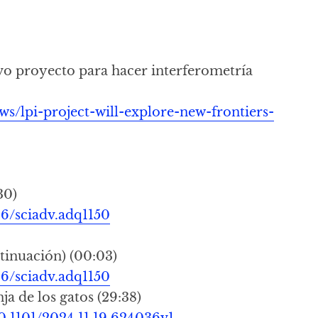
vo proyecto para hacer interferometría
ws/lpi-project-will-explore-new-frontiers-
30)
26/sciadv.adq1150
ntinuación) (00:03)
26/sciadv.adq1150
ja de los gatos (29:38)
0.1101/2024.11.19.624036v1