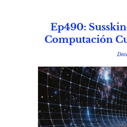
Ep490: Susski
Computación Cuá
Dec