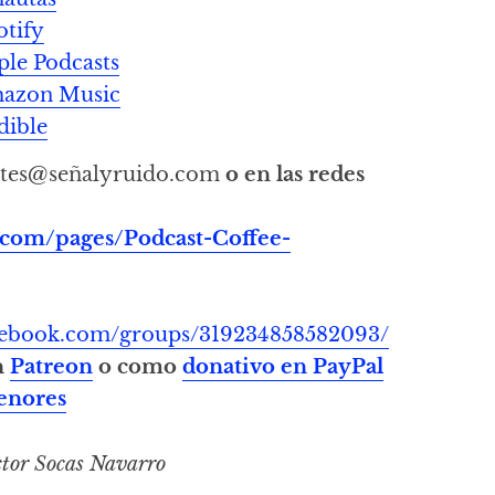
otify
ple Podcasts
Amazon Music
dible
tes@señalyruido.com
o en las redes
.com/pages/Podcast-Coffee-
acebook.com/groups/319234858582093/
n
Patreon
o como
donativo en PayPal
enores
tor Socas Navarro