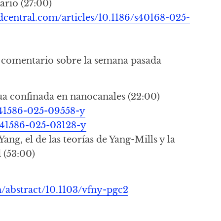
ario (27:00)
central.com/articles/10.1186/s40168-025-
y comentario sobre la semana pasada
gua confinada en nanocanales (22:00)
s41586-025-09558-y
d41586-025-03128-y
ang, el de las teorías de Yang-Mills y la
 (53:00)
ch/abstract/10.1103/vfny-pgc2