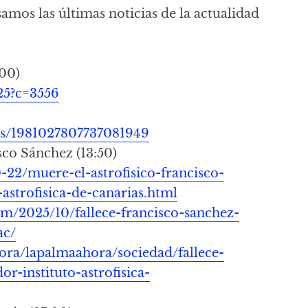
samos las últimas noticias de la actualidad
:00)
25?c=3556
tus/1981027807737081949
sco Sánchez (13:50)
0-22/muere-el-astrofisico-francisco-
astrofisica-de-canarias.html
com/2025/10/fallece-francisco-sanchez-
ac/
hora/lapalmaahora/sociedad/fallece-
r-instituto-astrofisica-