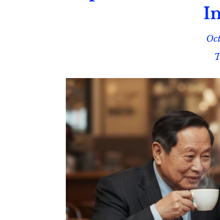
I
Oct
T