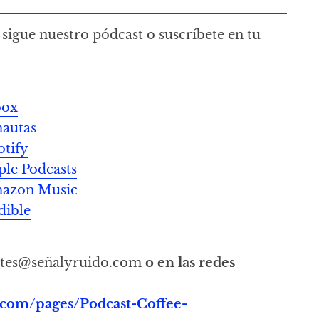
sigue nuestro pódcast o suscríbete en tu
oox
mautas
otify
ple Podcasts
Amazon Music
dible
tes@señalyruido.com
o en las redes
.com/pages/Podcast-Coffee-