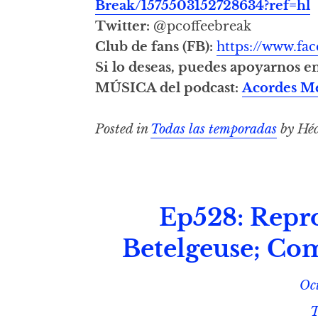
Break/1575503152728634?ref=hl
Twitter:
@pcoffeebreak
Club de fans (FB):
https://www.f
Si lo deseas, puedes apoyarnos e
MÚSICA del podcast:
Acordes M
Posted in
Todas las temporadas
by Héc
Ep528: Repro
Betelgeuse; Com
Oc
T