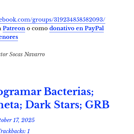
acebook.com/groups/319234858582093/
n
Patreon
o como
donativo en PayPal
enores
tor Socas Navarro
gramar Bacterias;
eta; Dark Stars; GRB
tober 17, 2025
rackbacks: 1