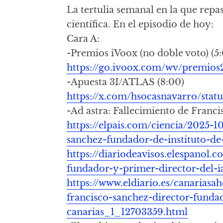
La tertulia semanal en la que repa
científica. En el episodio de hoy:
Cara A:
-Premios iVoox (no doble voto) (5
https://go.ivoox.com/wv/premios
-Apuesta 3I/ATLAS (8:00)
https://x.com/hsocasnavarro/sta
-Ad astra: Fallecimiento de Franci
https://elpais.com/ciencia/2025-1
sanchez-fundador-de-instituto-de-
https://diariodeavisos.elespanol.
fundador-y-primer-director-del-i
https://www.eldiario.es/canariasa
francisco-sanchez-director-fundado
canarias_1_12703359.html