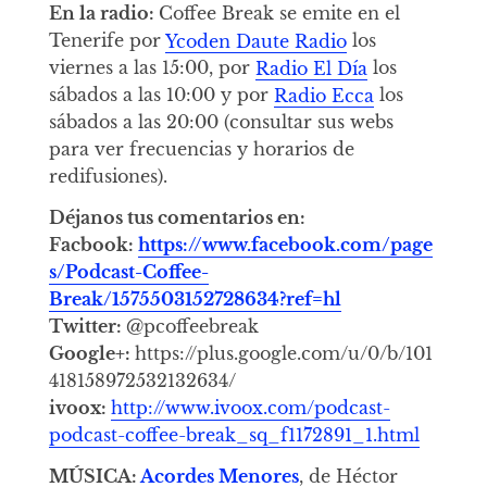
En la radio:
Coffee Break se emite en el
Tenerife por
Ycoden Daute Radio
los
viernes a las 15:00, por
Radio El Día
los
sábados a las 10:00 y por
Radio Ecca
los
sábados a las 20:00 (consultar sus webs
para ver frecuencias y horarios de
redifusiones).
Déjanos tus comentarios en:
Facbook:
https://www.facebook.com/page
s/Podcast-Coffee-
Break/1575503152728634?ref=hl
Twitter:
@pcoffeebreak
Google+:
https://plus.google.com/u/0/b/101
418158972532132634/
ivoox:
http://www.ivoox.com/podcast-
podcast-coffee-break_sq_f1172891_1.html
MÚSICA:
Acordes Menores
, de Héctor