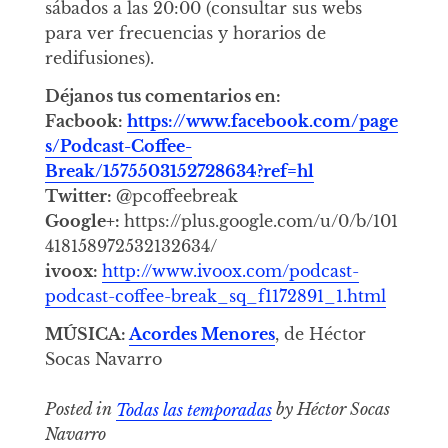
sábados a las 20:00 (consultar sus webs
para ver frecuencias y horarios de
redifusiones).
Déjanos tus comentarios en:
Facbook:
https://www.facebook.com/page
s/Podcast-Coffee-
Break/1575503152728634?ref=hl
Twitter:
@pcoffeebreak
Google+:
https://plus.google.com/u/0/b/101
418158972532132634/
ivoox:
http://www.ivoox.com/podcast-
podcast-coffee-break_sq_f1172891_1.html
MÚSICA:
Acordes Menores
, de Héctor
Socas Navarro
Posted in
Todas las temporadas
by Héctor Socas
Navarro