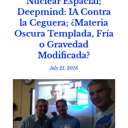
Nuclear Espacial;
Deepmind: IA Contra
la Ceguera; ¿Materia
Oscura Templada, Fría
o Gravedad
Modificada?
July 21, 2016