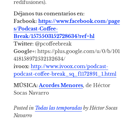
redifusiones).
Déjanos tus comentarios en:
Facbook:
https://www.facebook.com/page
s/Podcast-Coffee-
Break/1575503152728634?ref=hl
Twitter:
@pcoffeebreak
Google+:
https://plus.google.com/u/0/b/101
418158972532132634/
ivoox:
http://www.ivoox.com/podcast-
podcast-coffee-break_sq_f1172891_1.html
MÚSICA:
Acordes Menores
, de Héctor
Socas Navarro
Posted in
Todas las temporadas
by Héctor Socas
Navarro