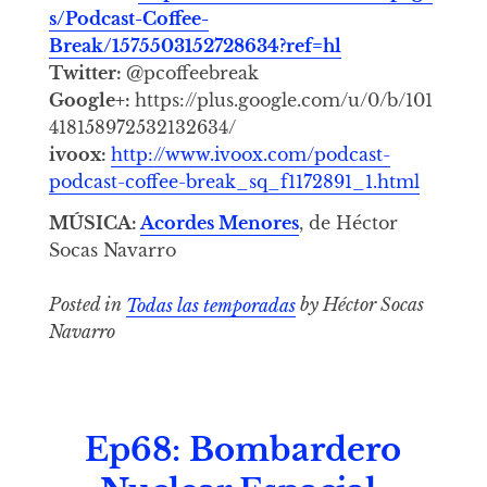
s/Podcast-Coffee-
Break/1575503152728634?ref=hl
Twitter:
@pcoffeebreak
Google+:
https://plus.google.com/u/0/b/101
418158972532132634/
ivoox:
http://www.ivoox.com/podcast-
podcast-coffee-break_sq_f1172891_1.html
MÚSICA:
Acordes Menores
, de Héctor
Socas Navarro
Posted in
Todas las temporadas
by Héctor Socas
Navarro
Ep68: Bombardero