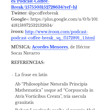
es/Podcast-Coffee-
Break/1575503152728634?ref=hl
Twitter:
@pcoffeebreak
Google+:
https://plus.google.com/u/0/b/101
418158972532132634/
ivoox:
http://www.ivoox.com/podcast-
podcast-coffee-break_sq_f1172891_1.html
MÚSICA:
Acordes Menores
, de Héctor
Socas Navarro
REFERENCIAS:
La frase en latín
Ab “Philosophiae Naturalis Principia
Mathematica” usque ad “Corpuscula in
Atris Vorticibus Creata”, tria saecula
grauitatis