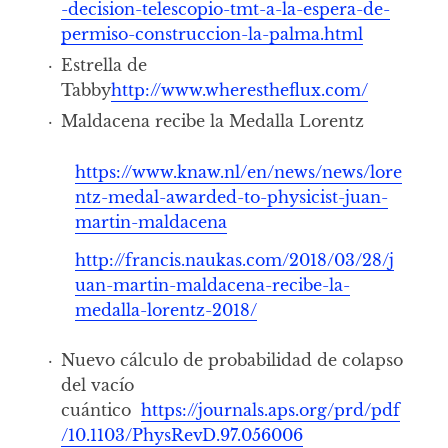
-decision-telescopio-tmt-a-la-espera-de-
permiso-construccion-la-palma.html
Estrella de
Tabby
http://www.wherestheflux.com/
Maldacena recibe la Medalla Lorentz
https://www.knaw.nl/en/news/news/lore
ntz-medal-awarded-to-physicist-juan-
martin-maldacena
http://f
rancis.naukas.com/2018/03/28/j
uan-martin-maldacena-recibe-la-
medalla-lorentz-2018/
Nuevo cálculo de probabilidad de colapso
del vacío
cuántico
https://journals.aps.org/prd/pdf
/10.1103/PhysRevD.97.056006