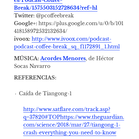
Break/1575503152728634?ref=hl
Twitter:
@pcoffeebreak
Google+:
https://plus.google.com/u/0/b/101
418158972532132634/
ivoox:
http://www.ivoox.com/podcast-
podcast-coffee-break_sq_f1172891_1.html
MÚSICA:
Acordes Menores
, de Héctor
Socas Navarro
REFERENCIAS:
Caída de Tiangong-1
http://www.satflare.com/track.asp?
q=37820#TOP
https://www.theguardian.
com/science/2018/mar/27/tiangong-1-
crash-everything-you-need-to-know