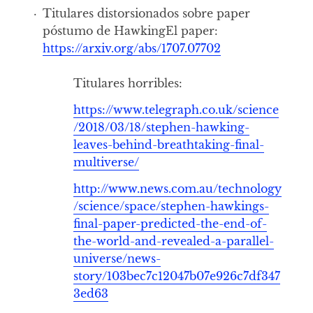
Titulares distorsionados sobre paper
póstumo de Hawking
El paper:
https://arxiv.org/abs/1707.07702
Titulares horribles:
https://www.telegraph.co.uk/science
/2018/03/18/stephen-hawking-
leaves-behind-breathtaking-final-
multiverse/
http://www.news.com.au/technology
/science/space/stephen-hawkings-
final-paper-predicted-the-end-of-
the-world-and-revealed-a-parallel-
universe/news-
story/103bec7c12047b07e926c7df347
3ed63