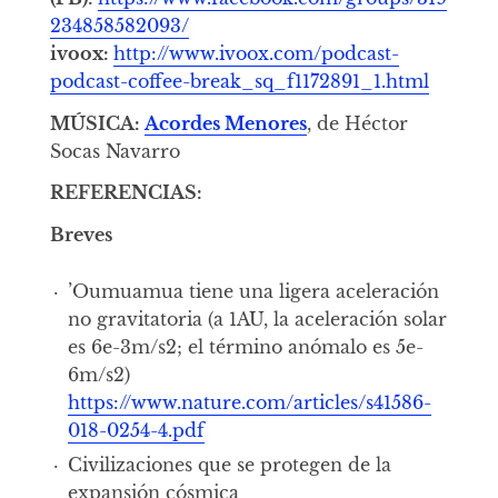
234858582093/
ivoox:
http://www.ivoox.com/podcast-
podcast-coffee-break_sq_f1172891_1.html
MÚSICA:
Acordes Menores
, de Héctor
Socas Navarro
REFERENCIAS:
Breves
’Oumuamua tiene una ligera aceleración
no gravitatoria
(a 1AU, la aceleración solar
es 6e-3m/s2; el término anómalo es 5e-
6m/s2)
https://www.nature.com/articles/s41586-
018-0254-4.pdf
Civilizaciones que se protegen de la
expansión cósmica