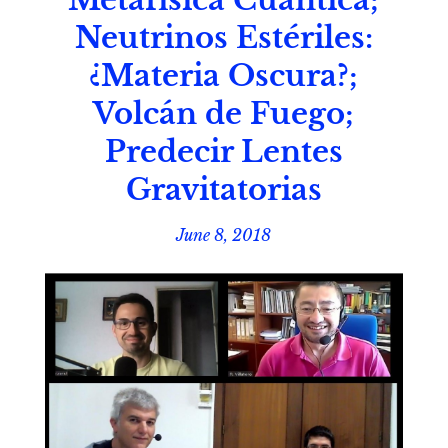
Metafísica Cuántica;
Neutrinos Estériles:
¿Materia Oscura?;
Volcán de Fuego;
Predecir Lentes
Gravitatorias
June 8, 2018