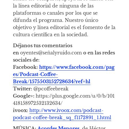
la línea editorial de ninguna de las
plataformas o canales por los que se
difunda el programa. Nuestro único
objetivo y línea editorial es el fomento de la
cultura científica en la sociedad.
Déjanos tus comentarios
en
oyentes@señalyruido.com
o en las redes
sociales de
:
Facebook:
https://www.facebook.com/pag
es/Podcast-Coffee-
Break/1575503152728634?ref=hl
Twitter:
@pcoffeebreak
Google+:
https://plus.google.com/u/0/b/101
418158972532132634/
ivoox:
http://www.ivoox.com/podcast-
podcast-coffee-break_sq_f1172891_1.html
MÚSICA:
Acordes Menores
, de Héctor