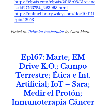
https://elpais.com/elpais/2018/05/31/cienc
ia/1527763784_223968.html
https://onlinelibrary.wiley.com/doi/10.1111
/pbi.12953
Posted in
Todas las temporadas
by Gara Mora
Ep167: Marte; EM
Drive K.O.; Campo
Terrestre; Ética e Int.
Artificial; IoT – Sara;
Medir el Protón;
Inmunoterapia Cáncer