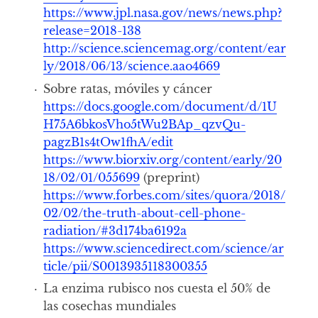
https://www.jpl.nasa.gov/news/news.php?
release=2018-138
http://science.sciencemag.org/content/ear
ly/2018/06/13/science.aao4669
Sobre ratas, móviles y cáncer
https://docs.google.com/document/d/1U
H75A6bkosVho5tWu2BAp_qzvQu-
pagzB1s4tOw1fhA/edit
https://www.biorxiv.org/content/early/20
18/02/01/055699
(preprint)
https://www.forbes.com/sites/quora/2018/
02/02/the-truth-about-cell-phone-
radiation/#3d174ba6192a
https://www.sciencedirect.com/science/ar
ticle/pii/S0013935118300355
La enzima rubisco nos cuesta el 50% de
las cosechas mundiales