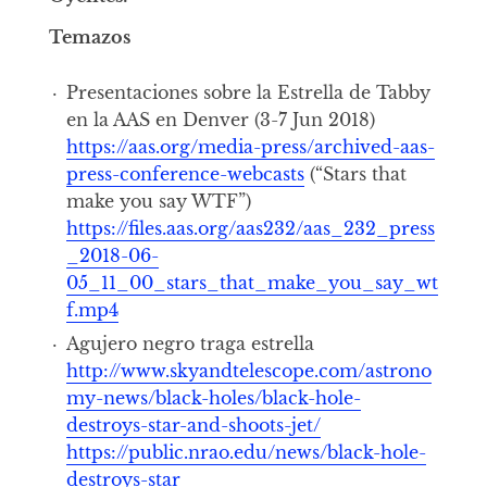
Temazos
Presentaciones sobre la Estrella de Tabby
en la AAS en Denver (3-7 Jun 2018)
https://aas.org/media-press/archived-aas-
press-conference-webcasts
(“Stars that
make you say WTF”)
https://files.aas.org/aas232/aas_232_press
_2018-06-
05_11_00_stars_that_make_you_say_wt
f.mp4
Agujero negro traga estrella
http://www.skyandtelescope.com/astrono
my-news/black-holes/black-hole-
destroys-star-and-shoots-jet/
https://public.nrao.edu/news/black-hole-
destroys-star