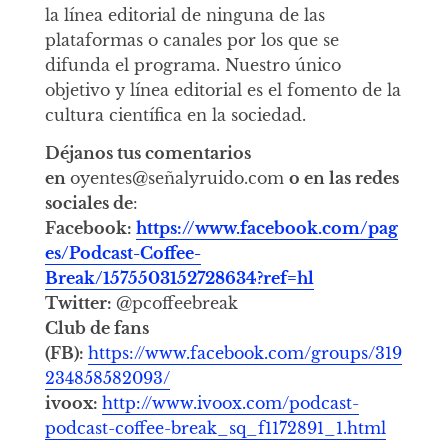
la línea editorial de ninguna de las
plataformas o canales por los que se
difunda el programa. Nuestro único
objetivo y línea editorial es el fomento de la
cultura científica en la sociedad.
Déjanos tus comentarios
en
oyentes@señalyruido.com
o en las redes
sociales de
:
Facebook:
https://www.facebook.com/pag
es/Podcast-Coffee-
Break/1575503152728634?ref=hl
Twitter:
@pcoffeebreak
Club de fans
(FB):
https://www.facebook.com/groups/319
234858582093/
ivoox:
http://www.ivoox.com/podcast-
podcast-coffee-break_sq_f1172891_1.html