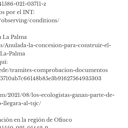
s41586-021-03711-z
s por el INT:
/observing/conditions/
n La Palma
as/Anulada-la-concesion-para-construir-el-
-La-Palma
uí:
es/sede/tramites-comprobacion-documentos
7f5710ab7c66148b85e3b91627564935303
com/2021/08/los-ecologistas-ganan-parte-de-
llegara-al-tsjc/
ación en la región de Ofiuco