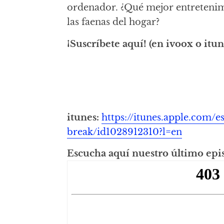
ordenador. ¿Qué mejor entretenim
las faenas del hogar?
¡Suscríbete aquí!
(en ivoox o itun
itunes:
https://itunes.apple.com/e
break/id1028912310?l=en
Escucha aquí nuestro último epi