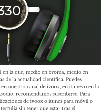
al en la que, medio en broma, medio en
as de la actualidad científica. Puedes
 en nuestro canal de ivoox, en itunes o en la
isodio, recomendamos suscribirse. Para
caciones de ivoox o itunes para móvil o
tertulia sin tener que estar tras el