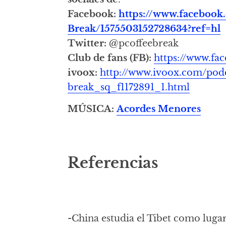
Facebook:
https://www.facebook
Break/1575503152728634?ref=hl
Twitter:
@pcoffeebreak
Club de fans (FB):
https://www.f
ivoox:
http://www.ivoox.com/podc
break_sq_f1172891_1.html
MÚSICA:
Acordes Menores
Referencias
-China estudia el Tibet como luga