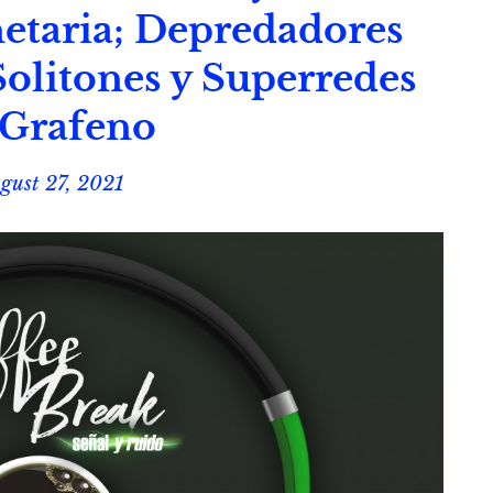
etaria; Depredadores
olitones y Superredes
 Grafeno
gust 27, 2021