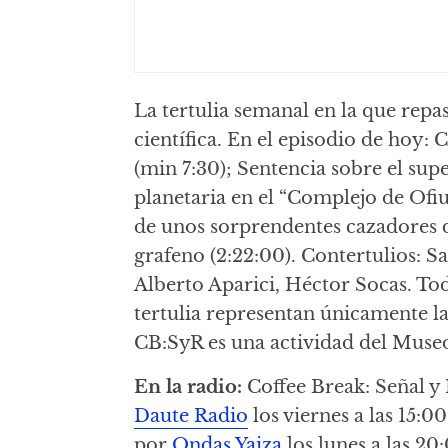
La tertulia semanal en la que repa
científica. En el episodio de hoy:
(min 7:30); Sentencia sobre el su
planetaria en el “Complejo de Ofi
de unos sorprendentes cazadores d
grafeno (2:22:00). Contertulios: Sa
Alberto Aparici, Héctor Socas. To
tertulia representan únicamente la
CB:SyR es una actividad del Museo
En la radio:
Coffee Break: Señal y
Daute Radio
los viernes a las 15:0
por
Ondas Yaiza
los lunes a las 2