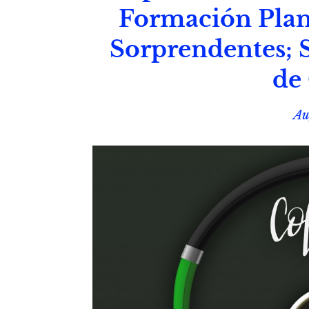
Formación Plan
Sorprendentes; S
de
Au