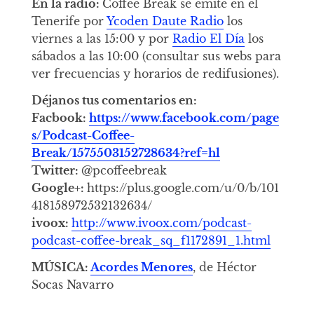
En la radio:
Coffee Break se emite en el
Tenerife por
Ycoden Daute Radio
los
viernes a las 15:00 y por
Radio El Día
los
sábados a las 10:00 (consultar sus webs para
ver frecuencias y horarios de redifusiones).
Déjanos tus comentarios en:
Facbook:
https://www.facebook.com/page
s/Podcast-Coffee-
Break/1575503152728634?ref=hl
Twitter:
@pcoffeebreak
Google+:
https://plus.google.com/u/0/b/101
418158972532132634/
ivoox:
http://www.ivoox.com/podcast-
podcast-coffee-break_sq_f1172891_1.html
MÚSICA:
Acordes Menores
, de Héctor
Socas Navarro