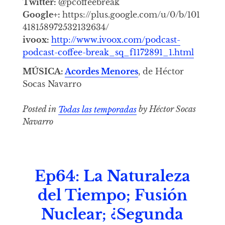
Twitter:
@pcoffeebreak
Google+:
https://plus.google.com/u/0/b/101
418158972532132634/
ivoox:
http://www.ivoox.com/podcast-
podcast-coffee-break_sq_f1172891_1.html
MÚSICA:
Acordes Menores
, de Héctor
Socas Navarro
Posted in
Todas las temporadas
by Héctor Socas
Navarro
Ep64: La Naturaleza
del Tiempo; Fusión
Nuclear; ¿Segunda