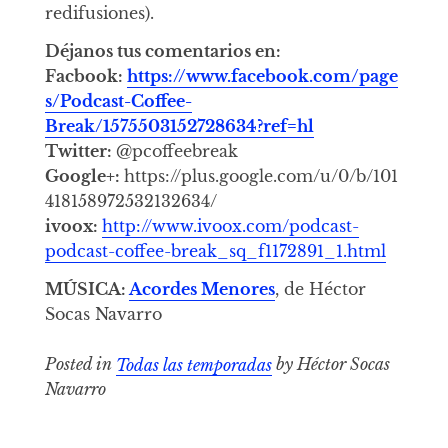
redifusiones).
Déjanos tus comentarios en:
Facbook:
https://www.facebook.com/page
s/Podcast-Coffee-
Break/1575503152728634?ref=hl
Twitter:
@pcoffeebreak
Google+:
https://plus.google.com/u/0/b/101
418158972532132634/
ivoox:
http://www.ivoox.com/podcast-
podcast-coffee-break_sq_f1172891_1.html
MÚSICA:
Acordes Menores
, de Héctor
Socas Navarro
Posted in
Todas las temporadas
by Héctor Socas
Navarro