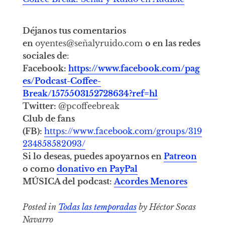
Déjanos tus comentarios
en
oyentes@señalyruido.com
o en las redes
sociales de
:
Facebook:
https://www.facebook.com/pag
es/Podcast-Coffee-
Break/1575503152728634?ref=hl
Twitter:
@pcoffeebreak
Club de fans
(FB):
https://www.facebook.com/groups/319
234858582093/
Si lo deseas, puedes apoyarnos en
Patreon
o como
donativo en PayPal
MÚSICA del podcast:
Acordes Menores
Posted in
Todas las temporadas
by Héctor Socas
Navarro