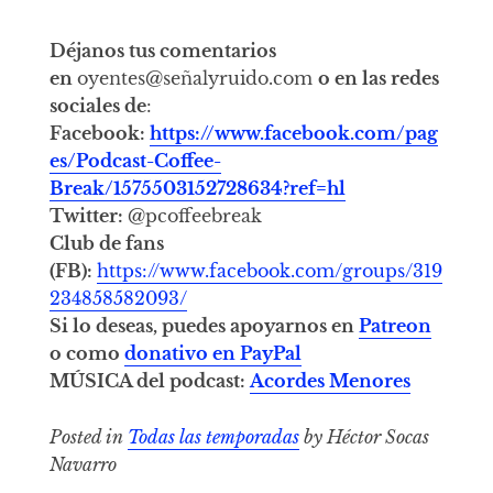
Déjanos tus comentarios
en
oyentes@señalyruido.com
o en las redes
sociales de
:
Facebook:
https://www.facebook.com/pag
es/Podcast-Coffee-
Break/1575503152728634?ref=hl
Twitter:
@pcoffeebreak
Club de fans
(FB):
https://www.facebook.com/groups/319
234858582093/
Si lo deseas, puedes apoyarnos en
Patreon
o como
donativo en PayPal
MÚSICA del podcast:
Acordes Menores
Posted in
Todas las temporadas
by Héctor Socas
Navarro