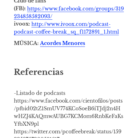
Club de fans
(FB):
https://www.facebook.com/groups/319
234858582093/
ivoox:
http://www.ivoox.com/podcast-
podcast-coffee-break_sq_f1172891_1.html
MÚSICA:
Acordes Menores
Referencias
-Listado de podcasts
https://www.facebook.com/cientofilos/posts
/pfbid02tZ1SmUV774KCoSoeB6iTJdj2n4H
wHZJ4KAQmwAUBG7KCMom6RnbKeFaKs
YfbXN9pl
https://twitter.com/pcoffeebreak/status/159