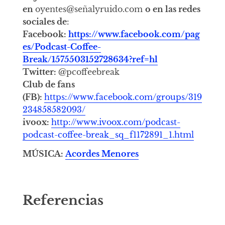
en
oyentes@señalyruido.com
o en las redes
sociales de
:
Facebook:
https://www.facebook.com/pag
es/Podcast-Coffee-
Break/1575503152728634?ref=hl
Twitter:
@pcoffeebreak
Club de fans
(FB):
https://www.facebook.com/groups/319
234858582093/
ivoox:
http://www.ivoox.com/podcast-
podcast-coffee-break_sq_f1172891_1.html
MÚSICA:
Acordes Menores
Referencias