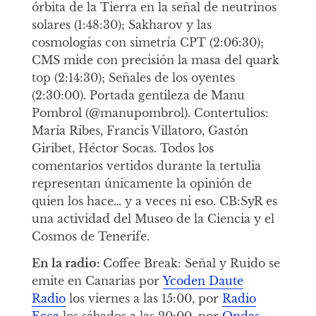
órbita de la Tierra en la señal de neutrinos
solares (1:48:30); Sakharov y las
cosmologías con simetría CPT (2:06:30);
CMS mide con precisión la masa del quark
top (2:14:30); Señales de los oyentes
(2:30:00). Portada gentileza de Manu
Pombrol (@manupombrol). Contertulios:
María Ribes, Francis Villatoro, Gastón
Giribet, Héctor Socas. Todos los
comentarios vertidos durante la tertulia
representan únicamente la opinión de
quien los hace… y a veces ni eso. CB:SyR es
una actividad del Museo de la Ciencia y el
Cosmos de Tenerife.
En la radio:
Coffee Break: Señal y Ruido se
emite en Canarias por
Ycoden Daute
Radio
los viernes a las 15:00, por
Radio
Ecca
los sábados a las 20:00, por
Ondas