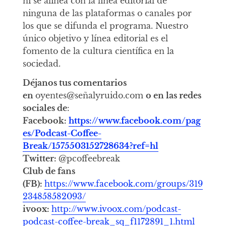
ni se alinea con la línea editorial de
ninguna de las plataformas o canales por
los que se difunda el programa. Nuestro
único objetivo y línea editorial es el
fomento de la cultura científica en la
sociedad.
Déjanos tus comentarios
en
oyentes@señalyruido.com
o en las redes
sociales de
:
Facebook:
https://www.facebook.com/pag
es/Podcast-Coffee-
Break/1575503152728634?ref=hl
Twitter:
@pcoffeebreak
Club de fans
(FB):
https://www.facebook.com/groups/319
234858582093/
ivoox:
http://www.ivoox.com/podcast-
podcast-coffee-break_sq_f1172891_1.html