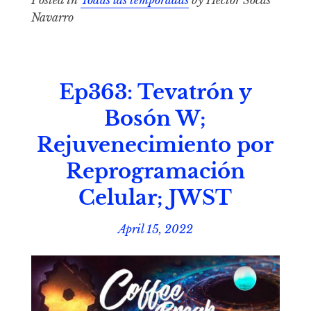
Posted in
Todas las temporadas
by Héctor Socas
Navarro
Ep363: Tevatrón y
Bosón W;
Rejuvenecimiento por
Reprogramación
Celular; JWST
April 15, 2022