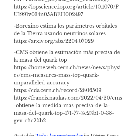
https://iopscience.iop.org/article/10.1070/P
U1991v034n05ABEH002497
-Borexino estima los parámetros orbitales
de la Tierra usando neutrinos solares
https://arxiv.org/abs/2204.07029
-CMS obtiene la estimación más precisa de
la masa del quark top
https://home.web.cern.ch/news/news/physi
cs/cms-measures-mass-top-quark-
unparalleled-accuracy
https://cds.cern.ch/record/2806509
https://francis.naukas.com/2022/04/20/cms
-obtiene-la-medida-mas-precisa-de-la-
masa-del-quark-top-171-77-%c2%b1-0-38-
gev-c%c2%b2