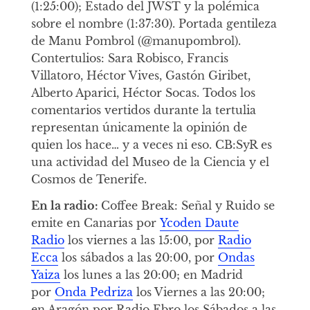
(1:25:00); Estado del JWST y la polémica
sobre el nombre (1:37:30). Portada gentileza
de Manu Pombrol (@manupombrol).
Contertulios: Sara Robisco, Francis
Villatoro, Héctor Vives, Gastón Giribet,
Alberto Aparici, Héctor Socas. Todos los
comentarios vertidos durante la tertulia
representan únicamente la opinión de
quien los hace… y a veces ni eso. CB:SyR es
una actividad del Museo de la Ciencia y el
Cosmos de Tenerife.
En la radio:
Coffee Break: Señal y Ruido se
emite en Canarias por
Ycoden Daute
Radio
los viernes a las 15:00, por
Radio
Ecca
los sábados a las 20:00, por
Ondas
Yaiza
los lunes a las 20:00; en Madrid
por
Onda Pedriza
los Viernes a las 20:00;
en Aragón por Radio Ebro los Sábados a las