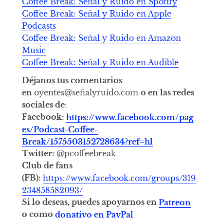
Coffee Break: Señal y Ruido en Spotify
Coffee Break: Señal y Ruido en Apple
Podcasts
Coffee Break: Señal y Ruido en Amazon
Music
Coffee Break: Señal y Ruido en Audible
Déjanos tus comentarios
en
oyentes@señalyruido.com
o en las redes
sociales de
:
Facebook:
https://www.facebook.com/pag
es/Podcast-Coffee-
Break/1575503152728634?ref=hl
Twitter:
@pcoffeebreak
Club de fans
(FB):
https://www.facebook.com/groups/319
234858582093/
Si lo deseas, puedes apoyarnos en
Patreon
o como
donativo en PayPal