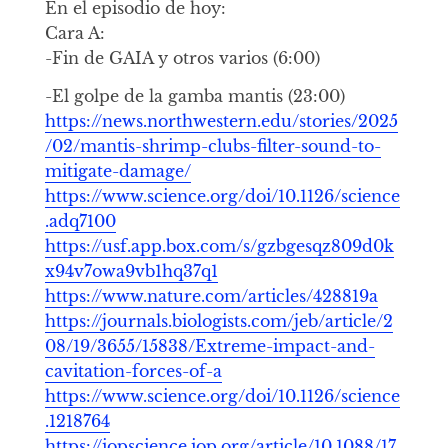
En el episodio de hoy:
Cara A:
-Fin de GAIA y otros varios (6:00)
-El golpe de la gamba mantis (23:00)
https://news.northwestern.edu/stories/2025
/02/mantis-shrimp-clubs-filter-sound-to-
mitigate-damage/
https://www.science.org/doi/10.1126/science
.adq7100
https://usf.app.box.com/s/gzbgesqz809d0k
x94v7owa9vb1hq37q1
https://www.nature.com/articles/428819a
https://journals.biologists.com/jeb/article/2
08/19/3655/15838/Extreme-impact-and-
cavitation-forces-of-a
https://www.science.org/doi/10.1126/science
.1218764
https://iopscience.iop.org/article/10.1088/17