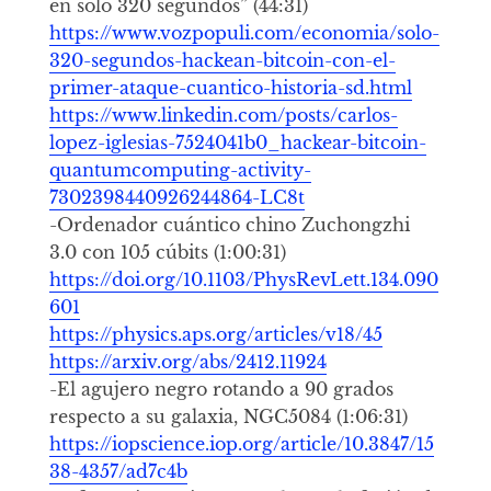
en solo 320 segundos” (44:31)
https://www.vozpopuli.com/economia/solo-
320-segundos-hackean-bitcoin-con-el-
primer-ataque-cuantico-historia-sd.html
https://www.linkedin.com/posts/carlos-
lopez-iglesias-7524041b0_hackear-bitcoin-
quantumcomputing-activity-
7302398440926244864-LC8t
-Ordenador cuántico chino Zuchongzhi
3.0 con 105 cúbits (1:00:31)
https://doi.org/10.1103/PhysRevLett.134.090
601
https://physics.aps.org/articles/v18/45
https://arxiv.org/abs/2412.11924
-El agujero negro rotando a 90 grados
respecto a su galaxia, NGC5084 (1:06:31)
https://iopscience.iop.org/article/10.3847/15
38-4357/ad7c4b