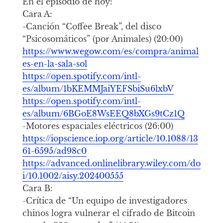
En el episodio de hoy:
Cara A:
-Canción “Coffee Break”, del disco
“Psicosomáticos” (por Animales) (20:00)
https://www.wegow.com/es/compra/animal
es-en-la-sala-sol
https://open.spotify.com/intl-
es/album/1bKEMMJaiYEFSbiSu6lxbV
https://open.spotify.com/intl-
es/album/6BGoE8WsEEQ8bXGs9tCz1Q
-Motores espaciales eléctricos (26:00)
https://iopscience.iop.org/article/10.1088/13
61-6595/ad98c0
https://advanced.onlinelibrary.wiley.com/do
i/10.1002/aisy.202400555
Cara B:
-Crítica de “Un equipo de investigadores
chinos logra vulnerar el cifrado de Bitcoin