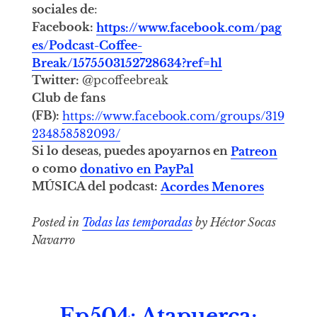
sociales de
:
Facebook:
https://www.facebook.com/pag
es/Podcast-Coffee-
Break/1575503152728634?ref=hl
Twitter:
@pcoffeebreak
Club de fans
(FB):
https://www.facebook.com/groups/319
234858582093/
Si lo deseas, puedes apoyarnos en
Patreon
o como
donativo en PayPal
MÚSICA del podcast:
Acordes Menores
Posted in
Todas las temporadas
by Héctor Socas
Navarro
Ep504: Atapuerca;