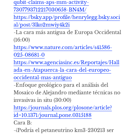
qubit-claims-aps-mm-activity-
7307793712217030658-BN4M/
https://bsky.app/profile/henrylegg.bsky.soci
al/post/3lko2mwiy4k2i
-La cara más antigua de Europa Occidental
(16:00)
https://www.nature.com/articles/s41586-
025-08681-0
https://www.agenciasinc.es/Reportajes/Hall
ada-en-Atapuerca-la-cara-del-europeo-
occidental-mas-antiguo
-Enfoque geológico para el análisis del
Mosaico de Alejandro mediante técnicas no
invasivas in situ (30:00)
https://journals.plos.org/plosone/article?
id=10.1371/journal.pone.0315188
Cara B:
-¿Podría el petaneutrino km3-230213 ser