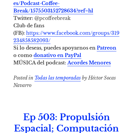
es/Podcast-Coffee-
Break/1575503152728634?ref=hl
Twitter:
@pcoffeebreak
Club de fans
(FB):
https://www.facebook.com/groups/319
234858582093/
Si lo deseas, puedes apoyarnos en
Patreon
o como
donativo en PayPal
MÚSICA del podcast:
Acordes Menores
Posted in
Todas las temporadas
by Héctor Socas
Navarro
Ep 503: Propulsión
Espacial; Computación