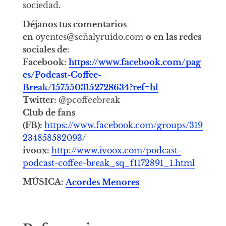
sociedad.
Déjanos tus comentarios
en
oyentes@señalyruido.com
o en las redes
sociales de
:
Facebook:
https://www.facebook.com/pag
es/Podcast-Coffee-
Break/1575503152728634?ref=hl
Twitter:
@pcoffeebreak
Club de fans
(FB):
https://www.facebook.com/groups/319
234858582093/
ivoox:
http://www.ivoox.com/podcast-
podcast-coffee-break_sq_f1172891_1.html
MÚSICA:
Acordes Menores