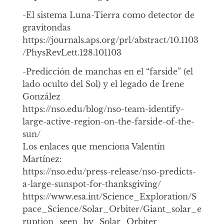
-El sistema Luna-Tierra como detector de
gravitondas
https://journals.aps.org/prl/abstract/10.1103
/PhysRevLett.128.101103
-Predicción de manchas en el “farside” (el
lado oculto del Sol) y el legado de Irene
González
https://nso.edu/blog/nso-team-identify-
large-active-region-on-the-farside-of-the-
sun/
Los enlaces que menciona Valentín
Martínez:
https://nso.edu/press-release/nso-predicts-
a-large-sunspot-for-thanksgiving/
https://www.esa.int/Science_Exploration/S
pace_Science/Solar_Orbiter/Giant_solar_e
ruption_seen_by_Solar_Orbiter