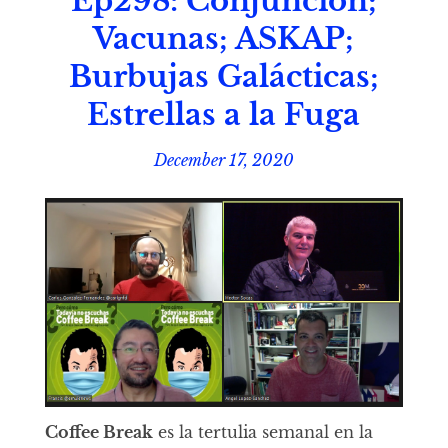
Ep298: Conjunción;
Vacunas; ASKAP;
Burbujas Galácticas;
Estrellas a la Fuga
December 17, 2020
Coffee Break
es la tertulia semanal en la