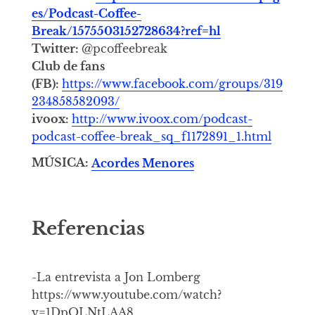
es/Podcast-Coffee-
Break/1575503152728634?ref=hl
Twitter:
@pcoffeebreak
Club de fans
(FB):
https://www.facebook.com/groups/319
234858582093/
ivoox:
http://www.ivoox.com/podcast-
podcast-coffee-break_sq_f1172891_1.html
MÚSICA:
Acordes Menores
Referencias
-La entrevista a Jon Lomberg
https://www.youtube.com/watch?
v=1DpQLNtLAA8