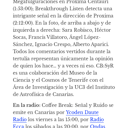
Megafulguraciones en Proxima Centauri
(1:53:00); Breakthrough Listen detecta una
intrigante señal en la dirección de Proxima
(2:12:00). En la foto, de arriba a abajo y de
izquierda a derecha: Sara Robisco, Héctor
Socas, Francis Villatoro, Ángel López-
Sánchez, Ignacio Crespo, Alberto Aparici.
Todos los comentarios vertidos durante la
tertulia representan únicamente la opinión
de quien los hace… y a veces ni eso. CB:SyR
es una colaboración del Museo de la
Ciencia y el Cosmos de Tenerife con el
Área de Investigación y la UC3 del Instituto
de Astrofísica de Canarias.
En la radio:
Coffee Break: Señal y Ruido se
emite en Canarias por
Ycoden Daute
Radio
los viernes a las 15:00, por
Radio
Ecca
los sábados a las 20:00, por
Ondas