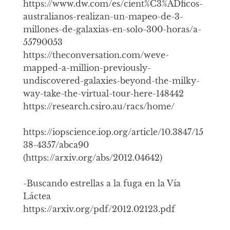
https://www.dw.com/es/cient%C3%ADficos-
australianos-realizan-un-mapeo-de-3-
millones-de-galaxias-en-solo-300-horas/a-
55790053
https://theconversation.com/weve-
mapped-a-million-previously-
undiscovered-galaxies-beyond-the-milky-
way-take-the-virtual-tour-here-148442
https://research.csiro.au/racs/home/
https://iopscience.iop.org/article/10.3847/15
38-4357/abca90
(https://arxiv.org/abs/2012.04642)
-Buscando estrellas a la fuga en la Vía
Láctea
https://arxiv.org/pdf/2012.02123.pdf