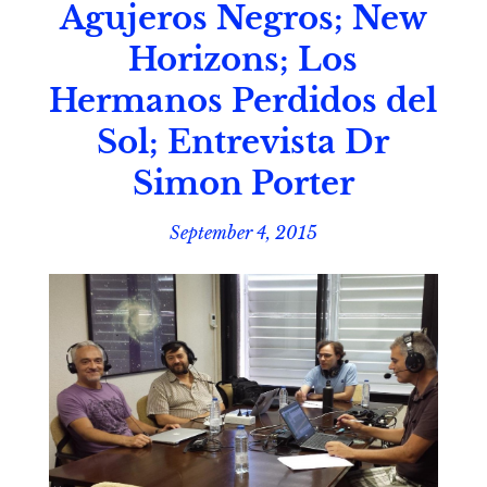
Agujeros Negros; New
Horizons; Los
Hermanos Perdidos del
Sol; Entrevista Dr
Simon Porter
September 4, 2015