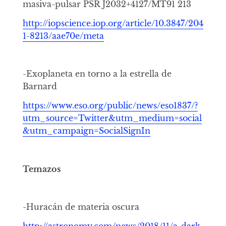
masiva-pulsar
PSR J2032+4127/MT91 213
http://iopscience.iop.org/article/10.3847/204
1-8213/aae70e/meta
-Exoplaneta en torno a la estrella de
Barnard
https://www.eso.org/public/news/eso1837/?
utm_source=Twitter&utm_medium=social
&utm_campaign=SocialSignIn
Temazos
-Huracán de materia oscura