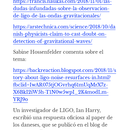
https://francis.naukas.com/2018/11/01/las-
dudas-infundadas-sobre-la-observacion-
de-ligo-de-las-ondas-gravitacionales/
https://arstechnica.com/science/2018/10/da
nish-physicists-claim-to-cast-doubt-on-
detection-of-gravitational-waves/
Sabine Hossenfelder comenta sobre el
tema:
https://backreaction.blogspot.com/2018/11/s
tory-about-ligo-noise-resurfaces-in.html?
fbclid=IwAR075tjOGvrhq61mUqMrX7z-
X6BkI2iW5h-T1N0w5wpI_2K4modLm-
YRJ9o
Un investigador de LIGO, Ian Harry,
escribió una respuesta oficiosa al paper de
los daneses, que se publicó en el blog de