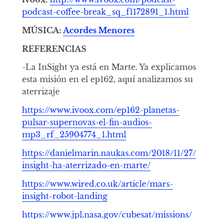
podcast-coffee-break_sq_f1172891_1.html
MÚSICA:
Acordes Menores
REFERENCIAS
-La InSight ya está en Marte. Ya explicamos
esta misión en el ep162, aquí analizamos su
aterrizaje
https://www.ivoox.com/ep162-planetas-
pulsar-supernovas-el-fin-audios-
mp3_rf_25904774_1.html
https://danielmarin.naukas.com/2018/11/27/
insight-ha-aterrizado-en-marte/
https://www.wired.co.uk/article/mars-
insight-robot-landing
https://www.jpl.nasa.gov/cubesat/missions/