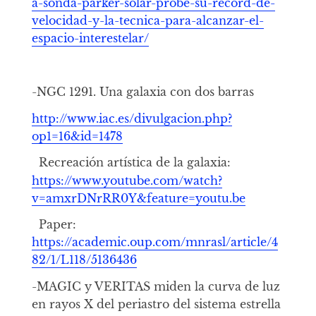
a-sonda-parker-solar-probe-su-record-de-
velocidad-y-la-tecnica-para-alcanzar-el-
espacio-interestelar/
-NGC 1291. Una galaxia con dos barras
http://www.iac.es/divulgacion.php?
op1=16&id=1478
Recreación artística de la galaxia:
https://www.youtube.com/watch?
v=amxrDNrRR0Y&feature=youtu.be
Paper:
https://academic.oup.com/mnrasl/article/4
82/1/L118/5136436
-MAGIC y VERITAS miden la curva de luz
en rayos X del periastro del sistema estrella