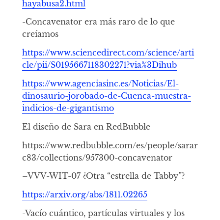
hayabusa2.html
-Concavenator era más raro de lo que
creíamos
https://www.sciencedirect.com/science/arti
cle/pii/S0195667118302271?via%3Dihub
https://www.agenciasinc.es/Noticias/El-
dinosaurio-jorobado-de-Cuenca-muestra-
indicios-de-gigantismo
El diseño de Sara en RedBubble
https://www.redbubble.com/es/people/sarar
c83/collections/957300-concavenator
–
VVV-WIT-07 ¿Otra “estrella de Tabby”?
https://arxiv.org/abs/1811.02265
-Vacío cuántico, partículas virtuales y los