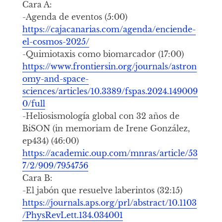
Cara A:
-Agenda de eventos (5:00)
https://cajacanarias.com/agenda/enciende-
el-cosmos-2025/
-Quimiotaxis como biomarcador (17:00)
https://www.frontiersin.org/journals/astron
omy-and-space-
sciences/articles/10.3389/fspas.2024.149009
0/full
-Heliosismología global con 32 años de
BiSON (in memoriam de Irene González,
ep434) (46:00)
https://academic.oup.com/mnras/article/53
7/2/909/7954756
Cara B:
-El jabón que resuelve laberintos (32:15)
https://journals.aps.org/prl/abstract/10.1103
/PhysRevLett.134.034001