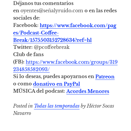
Déjanos tus comentarios
en
oyentes@señalyruido.com
o en las redes
sociales de
:
Facebook:
https://www.facebook.com/pag
es/Podcast-Coffee-
Break/1575503152728634?ref=hl
Twitter:
@pcoffeebreak
Club de fans
(FB):
https://www.facebook.com/groups/319
234858582093/
Si lo deseas, puedes apoyarnos en
Patreon
o como
donativo en PayPal
MÚSICA del podcast:
Acordes Menores
Posted in
Todas las temporadas
by Héctor Socas
Navarro