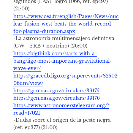
segundos (EAST logró 1066, ref. ep497)
(21:00)
https://www.cea.fr/english/Pages/News/nuc
lear-fusion-west-beats-the-world-record-
for-plasma-duration.aspx
-La astronomía multimensajero definitiva
(GW + FRB + neutrino) (26:00)
https://bigthink.com/starts-with-a-
bang/ligo-most-important-gravitational-
wave-ever/
https://gracedb.ligo.org/superevents/S2502
06dm/view/
https://gcn.nasa.gov/circulars/39175
https://gcn.nasa.gov/circulars/39176
https://www.astronomerstelegram.org/?
read=17021
-Dudas sobre el origen de la peste negra
(ref. ep377) (31:00)