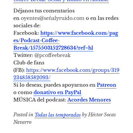
Déjanos tus comentarios
en
oyentes@señalyruido.com
o en las redes
sociales de
:
Facebook:
https://www.facebook.com/pag
es/Podcast-Coffee-
Break/1575503152728634?ref=hl
Twitter:
@pcoffeebreak
Club de fans
(FB):
https://www.facebook.com/groups/319
234858582093/
Si lo deseas, puedes apoyarnos en
Patreon
o como
donativo en PayPal
MÚSICA del podcast:
Acordes Menores
Posted in
Todas las temporadas
by Héctor Socas
Navarro