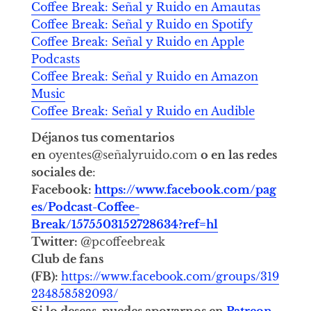
Coffee Break: Señal y Ruido en Amautas
Coffee Break: Señal y Ruido en Spotify
Coffee Break: Señal y Ruido en Apple
Podcasts
Coffee Break: Señal y Ruido en Amazon
Music
Coffee Break: Señal y Ruido en Audible
Déjanos tus comentarios
en
oyentes@señalyruido.com
o en las redes
sociales de
:
Facebook:
https://www.facebook.com/pag
es/Podcast-Coffee-
Break/1575503152728634?ref=hl
Twitter:
@pcoffeebreak
Club de fans
(FB):
https://www.facebook.com/groups/319
234858582093/
Si lo deseas, puedes apoyarnos en
Patreon