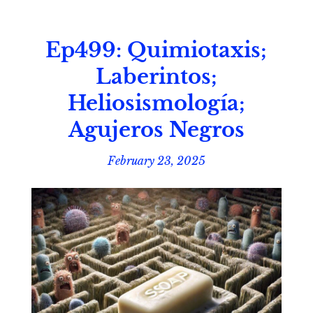
Ep499: Quimiotaxis;
Laberintos;
Heliosismología;
Agujeros Negros
February 23, 2025