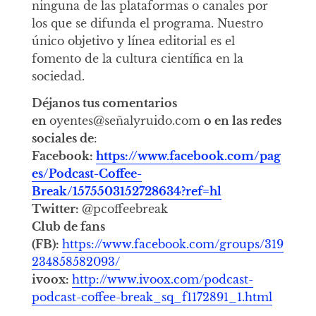
ninguna de las plataformas o canales por
los que se difunda el programa. Nuestro
único objetivo y línea editorial es el
fomento de la cultura científica en la
sociedad.
Déjanos tus comentarios
en
oyentes@señalyruido.com
o en las redes
sociales de
:
Facebook:
https://www.facebook.com/pag
es/Podcast-Coffee-
Break/1575503152728634?ref=hl
Twitter:
@pcoffeebreak
Club de fans
(FB):
https://www.facebook.com/groups/319
234858582093/
ivoox:
http://www.ivoox.com/podcast-
podcast-coffee-break_sq_f1172891_1.html