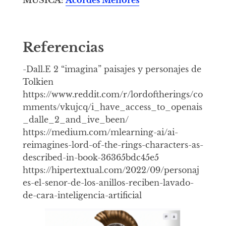
MÚSICA:
Acordes Menores
Referencias
-Dall.E 2 “imagina” paisajes y personajes de
Tolkien
https://www.reddit.com/r/lordoftherings/co
mments/vkujcq/i_have_access_to_openais
_dalle_2_and_ive_been/
https://medium.com/mlearning-ai/ai-
reimagines-lord-of-the-rings-characters-as-
described-in-book-36365bdc45e5
https://hipertextual.com/2022/09/personaj
es-el-senor-de-los-anillos-reciben-lavado-
de-cara-inteligencia-artificial