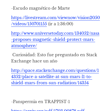
-Escudo magnético de Marte
https://livestream.com/viewnow/vision2050
/videos/150701155
(ir a 1:36:00)
http://www.universetoday.com/134052/nasa
-proposes-magnetic-shield-protect-mars-
atmosphere/
Curiosidad: Esto fue preguntado en Stack
Exchange hace un año
http://space.stackexchange.com/questions/1
4352/place-a-satellite-at-sun-mars-l1-to-
shield-mars-from-sun-radiation/14354
-Panspermia en TRAPPIST-1
https://arxiv.org/pdf/1703.00878.pdf