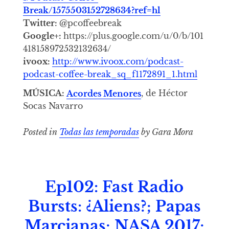
Break/1575503152728634?ref=hl
Twitter:
@pcoffeebreak
Google+:
https://plus.google.com/u/0/b/101
418158972532132634/
ivoox:
http://www.ivoox.com/podcast-
podcast-coffee-break_sq_f1172891_1.html
MÚSICA:
Acordes Menores
, de Héctor
Socas Navarro
Posted in
Todas las temporadas
by Gara Mora
Ep102: Fast Radio
Bursts: ¿Aliens?; Papas
Marcianas; NASA 2017;