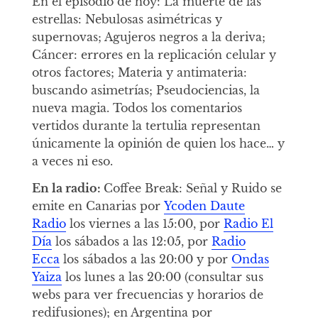
En el episodio de hoy: La muerte de las
estrellas: Nebulosas asimétricas y
supernovas; Agujeros negros a la deriva;
Cáncer: errores en la replicación celular y
otros factores; Materia y antimateria:
buscando asimetrías; Pseudociencias, la
nueva magia. Todos los comentarios
vertidos durante la tertulia representan
únicamente la opinión de quien los hace… y
a veces ni eso.
En la radio:
Coffee Break: Señal y Ruido se
emite en Canarias por
Ycoden Daute
Radio
los viernes a las 15:00, por
Radio El
Día
los sábados a las 12:05, por
Radio
Ecca
los sábados a las 20:00 y por
Ondas
Yaiza
los lunes a las 20:00 (consultar sus
webs para ver frecuencias y horarios de
redifusiones); en Argentina por