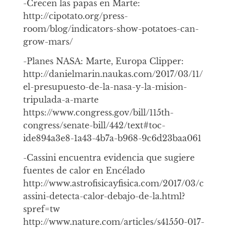
-Crecen las papas en Marte:
http://cipotato.org/press-
room/blog/indicators-show-potatoes-can-
grow-mars/
-Planes NASA: Marte, Europa Clipper:
http://danielmarin.naukas.com/2017/03/11/
el-presupuesto-de-la-nasa-y-la-mision-
tripulada-a-marte
https://www.congress.gov/bill/115th-
congress/senate-bill/442/text#toc-
ide894a3e8-1a43-4b7a-b968-9c6d23baa061
-Cassini encuentra evidencia que sugiere
fuentes de calor en Encélado
http://www.astrofisicayfisica.com/2017/03/c
assini-detecta-calor-debajo-de-la.html?
spref=tw
http://www.nature.com/articles/s41550-017-