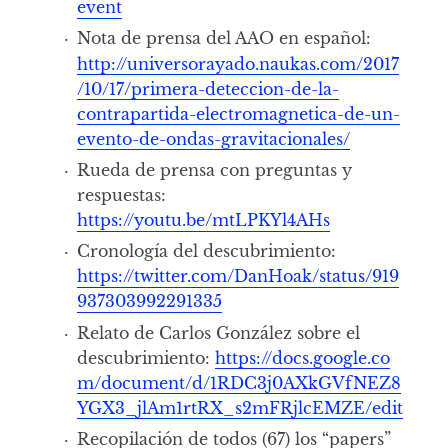
event
Nota de prensa del AAO en español:
http://universorayado.naukas.com/2017
/10/17/primera-deteccion-de-la-
contrapartida-electromagnetica-de-un-
evento-de-ondas-gravitacionales/
Rueda de prensa con preguntas y
respuestas:
https://youtu.be/mtLPKYl4AHs
Cronología del descubrimiento:
https://twitter.com/DanHoak/status/919
937303992291335
Relato de Carlos González sobre el
descubrimiento:
https://docs.google.co
m/document/d/1RDC3j0AXkGVfNEZ8
YGX3_jlAm1rtRX_s2mFRjlcEMZE/edit
Recopilación de todos (67) los “papers”