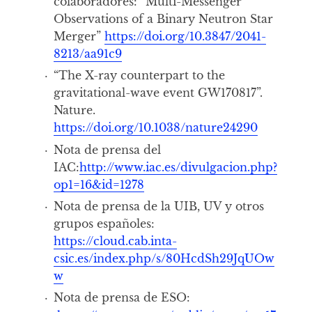
colaboradores: “Multi-Messenger
Observations of a Binary Neutron Star
Merger”
https://doi.org/10.3847/2041-
8213/aa91c9
“The X-ray counterpart to the
gravitational-wave event GW170817”.
Nature.
https://doi.org/10.1038/nature24290
Nota de prensa del
IAC:
http://www.iac.es/divulgacion.php?
op1=16&id=1278
Nota de prensa de la UIB, UV y otros
grupos españoles:
https://cloud.cab.inta-
csic.es/index.php/s/80HcdSh29JqUOw
w
Nota de prensa de ESO: