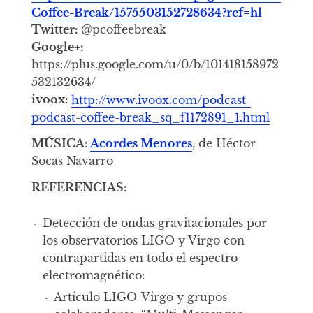
Coffee-Break/1575503152728634?ref=hl
Twitter:
@pcoffeebreak
Google+:
https://plus.google.com/u/0/b/101418158972
532132634/
ivoox:
http://www.ivoox.com/podcast-
podcast-coffee-break_sq_f1172891_1.html
MÚSICA:
Acordes Menores
, de Héctor
Socas Navarro
REFERENCIAS:
Detección de ondas gravitacionales por
los observatorios LIGO y Virgo con
contrapartidas en todo el espectro
electromagnético:
Artículo LIGO-Virgo y grupos