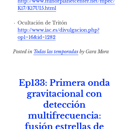
http://www.minorplanetcenter.net/mpec/
K17/K17UI5.html
Ocultación de Tritón
http://www.iac.es/divulgacion.php?
op1=16&id=1282
Posted in
Todas las temporadas
by Gara Mora
Ep133: Primera onda
gravitacional con
detección
multifrecuencia:
fusión estrellas de