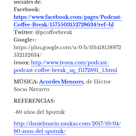
sociales de
:
Facebook:
https://www.facebook.com/pages/Podcast-
Coffee-Break/1575503152728634?ref=hl
Twitter:
@pcoffeebreak
Google+:
https://plus.google.com/u/0/b/101418158972
532132634/
ivoox:
http://www.ivoox.com/podcast-
podcast-coffee-break_sq_f1172891_1.html
MÚSICA:
Acordes Menores
, de Héctor
Socas Navarro
REFERENCIAS:
-60 años del Sputnik
http://danielmarin.naukas.com/2017/10/04/
60-anos-del-sputnik/