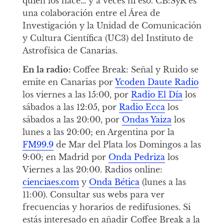
quien los hace… y a veces ni eso. CB:SyR es
una colaboración entre el Área de
Investigación y la Unidad de Comunicación
y Cultura Científica (UC3) del Instituto de
Astrofísica de Canarias.
En la radio:
Coffee Break: Señal y Ruido se
emite en Canarias por
Ycoden Daute Radio
los viernes a las 15:00, por
Radio El Día
los
sábados a las 12:05, por
Radio Ecca
los
sábados a las 20:00, por
Ondas Yaiza
los
lunes a las 20:00; en Argentina por la
FM99.9
de Mar del Plata los Domingos a las
9:00; en Madrid por
Onda Pedriza
los
Viernes a las 20:00. Radios online:
cienciaes.com
y
Onda Bética
(lunes a las
11:00). Consultar sus webs para ver
frecuencias y horarios de redifusiones. Si
estás interesado en añadir Coffee Break a la