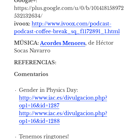
Google+:
https://plus.google.com/u/0/b/101418158972
532132634/
ivoox:
http://www.ivoox.com/podcast-
podcast-coffee-break_sq_f1172891_1.html
MÚSICA:
Acordes Menores
, de Héctor
Socas Navarro
REFERENCIAS:
Comentarios
Gender in Physics Day:
http://www.iac.es/divulgacion.php?
op1=16&id=1287
http://www.iac.es/divulgacion.php?
op1=16&id=1288
Tenemos ringtones!