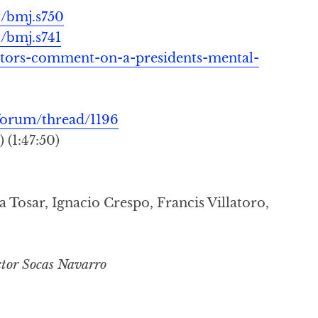
/bmj.s750
/bmj.s741
ctors-comment-on-a-presidents-mental-
forum/thread/1196
(1:47:50)
a Tosar, Ignacio Crespo, Francis Villatoro,
tor Socas Navarro