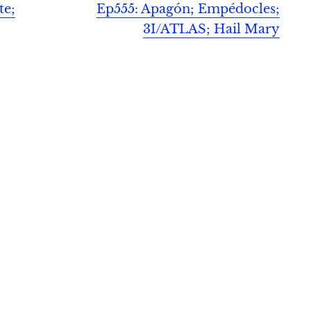
te;
Ep555: Apagón; Empédocles;
3I/ATLAS; Hail Mary