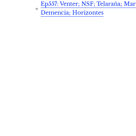
Post
Ep557: Venter; NSF; Telaraña; Mar
Demencia; Horizontes
navigation