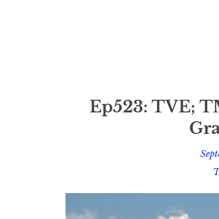
Ep523: TVE; T
Gra
Sept
T