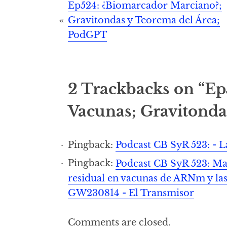
Post
Ep524: ¿Biomarcador Marciano?;
Gravitondas y Teorema del Área;
navigation
PodGPT
2 Trackbacks on “E
Vacunas; Gravitonda
Pingback:
Podcast CB SyR 523: - L
Pingback:
Podcast CB SyR 523: Ma
residual en vacunas de ARNm y l
GW230814 - El Transmisor
Comments are closed.