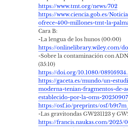
https://www.tmt.org/news/702
https://www.ciencia.gob.es/Notic
ofrece-400-millones-tmt-la-palm
Cara B:
-La lengua de los hunos (00:00)
https://onlinelibrary.wiley.com/d
-Sobre la contaminación con AD
(35:10)
https://doi.org/10.1080/08916934
https://gaceta.es/mundo/un-estudi
moderna-tenian-fragmentos-de-ad
establecido-por-la-oms-20250907
https://osf.io/preprints/osf/b9t7m
-Las gravitondas GW231123 y GW2
https://francis.naukas.com/2025/