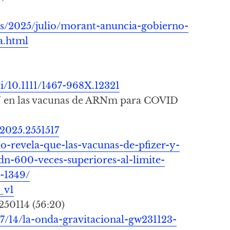
ias/2025/julio/morant-anuncia-gobierno-
a.html
oi/10.1111/1467-968X.12321
N en las vacunas de ARNm para COVID
.2025.2551517
o-revela-que-las-vacunas-de-pfizer-y-
n-600-veces-superiores-al-limite-
-1349/
_v1
50114 (56:20)
07/14/la-onda-gravitacional-gw231123-