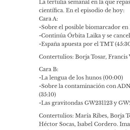
La tertulia semanal en la que repa
científica. En el episodio de hoy:
Cara A:
-Sobre el posible biomarcador en 
-Continúa Órbita Laika y se cance
-España apuesta por el TMT (45:3
Contertulios: Borja Tosar, Francis 
Cara B:
-La lengua de los hunos (00:00)
-Sobre la contaminación con AD
(35:10)
-Las gravitondas GW231123 y GW2
Contertulios: María Ribes, Borja To
Héctor Socas, Isabel Cordero. Im