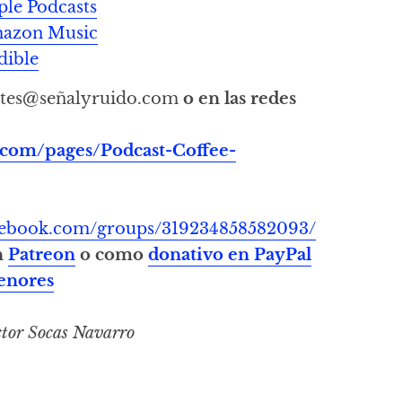
ple Podcasts
Amazon Music
dible
tes@señalyruido.com
o en las redes
.com/pages/Podcast-Coffee-
acebook.com/groups/319234858582093/
n
Patreon
o como
donativo en PayPal
enores
tor Socas Navarro