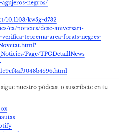
-agujeros-negros/
act/10.1103/kw5g-d732
es/ca/noticies/dese-aniversari-
-verifica-teorema-area-forats-negres-
Novetat.html?
Noticies/Page/TPGDetaillNews
-
11e9cf4af9048b4596.html
sigue nuestro pódcast o suscríbete en tu
oox
mautas
otify