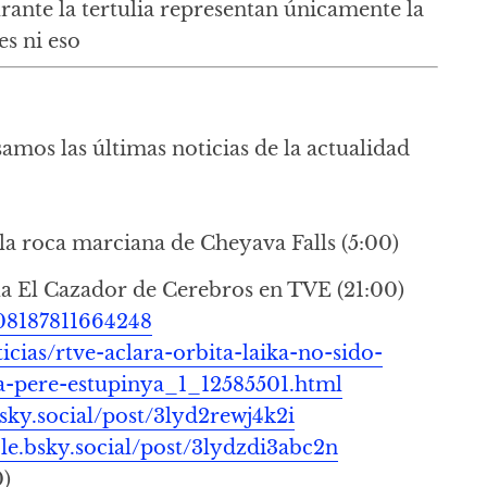
rante la tertulia representan únicamente la
es ni eso
samos las últimas noticias de la actualidad
la roca marciana de Cheyava Falls (5:00)
la El Cazador de Cerebros en TVE (21:00)
608187811664248
ticias/rtve-aclara-orbita-laika-no-sido-
ia-pere-estupinya_1_12585501.html
bsky.social/post/3lyd2rewj4k2i
ble.bsky.social/post/3lydzdi3abc2n
0)