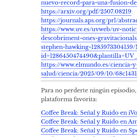
nuevo-record-para-una-fusion-de
https://arxiv.org/pdf/2507.08219
https://journals.aps.org/prl/abstr
https://www.uv.es/uvweb/uv-notici
descobriment-ones-gravitacionals
stephen-hawking-1285973304159/
id=1286450474490&plantilla=UV_
https://www.elmundo.es/ciencia-y
salud/ciencia/2025/09/10/68c143
Para no perderte ningún episodio, 
plataforma favorita:
Coffee Break: Señal y Ruido en iV
Coffee Break: Señal y Ruido en A
Coffee Break: Señal y Ruido en Sp