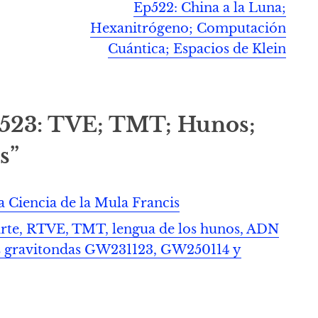
Ep522: China a la Luna;
Hexanitrógeno; Computación
Cuántica; Espacios de Klein
p523: TVE; TMT; Hunos;
s”
a Ciencia de la Mula Francis
rte, RTVE, TMT, lengua de los hunos, ADN
as gravitondas GW231123, GW250114 y