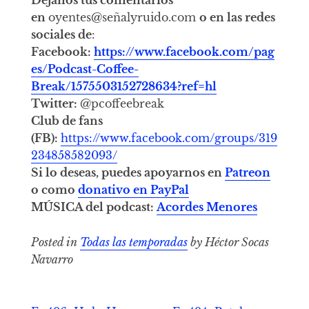
Déjanos tus comentarios
en
oyentes@señalyruido.com
o en las redes
sociales de
:
Facebook:
https://www.facebook.com/pag
es/Podcast-Coffee-
Break/1575503152728634?ref=hl
Twitter:
@pcoffeebreak
Club de fans
(FB):
https://www.facebook.com/groups/319
234858582093/
Si lo deseas, puedes apoyarnos en
Patreon
o como
donativo en PayPal
MÚSICA del podcast:
Acordes Menores
Posted in
Todas las temporadas
by Héctor Socas
Navarro