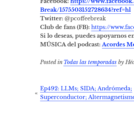
Facebook:
https://www.facebook
Break/1575503152728634?ref=hl
Twitter:
@pcoffeebreak
Club de fans (FB):
https://www.f
Si lo deseas, puedes apoyarnos e
MÚSICA del podcast:
Acordes M
Posted in
Todas las temporadas
by Héc
Post
Ep492: LLMs; SIDA; Andrómeda;
Superconductor; Altermagnetism
navigation