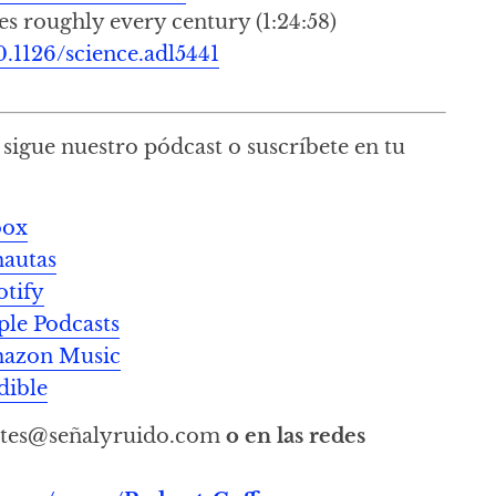
es roughly every century (1:24:58)
0.1126/science.adl5441
sigue nuestro pódcast o suscríbete en tu
oox
mautas
otify
ple Podcasts
Amazon Music
dible
tes@señalyruido.com
o en las redes