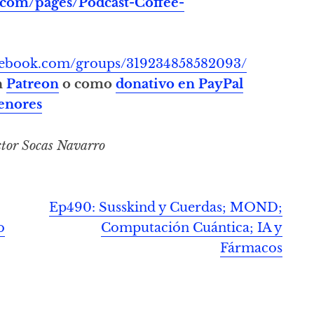
.com/pages/Podcast-Coffee-
acebook.com/groups/319234858582093/
n
Patreon
o como
donativo en PayPal
enores
tor Socas Navarro
Ep490: Susskind y Cuerdas; MOND;
o
Computación Cuántica; IA y
Fármacos