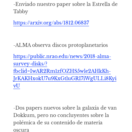
-Enviado nuestro paper sobre la Estrella de
Tabby
https://arxiv.org/abs/1812.06837
-ALMA observa discos protoplanetarios
https://public.nrao.edu/news/2018-alma-
survey-disks/?
fbclid=IwAR2Rm1zfOZHS5wle2AHkKh-
JrKAKHxokU7u9KxGtluGRI7iWgULLi8Kyi
vU
-Dos papers nuevos sobre la galaxia de van
Dokkum, pero no concluyentes sobre la
polémica de su contenido de materia
oscura