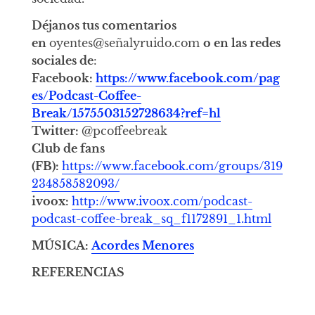
Déjanos tus comentarios
en
oyentes@señalyruido.com
o en las redes
sociales de
:
Facebook:
https://www.facebook.com/pag
es/Podcast-Coffee-
Break/1575503152728634?ref=hl
Twitter:
@pcoffeebreak
Club de fans
(FB):
https://www.facebook.com/groups/319
234858582093/
ivoox:
http://www.ivoox.com/podcast-
podcast-coffee-break_sq_f1172891_1.html
MÚSICA:
Acordes Menores
REFERENCIAS